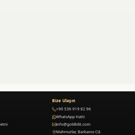
Bize Ulaşın
+90 536 919 82 96
WhatsApp Hatti
etni
info@goldkilit.com
Mahmutlar, Barbaros Cd.