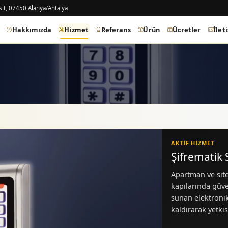
it, 07450 Alanya/Antalya
Hakkımızda
Hizmet
Referans
Ürün
Ücretler
İlet
AKTIF HIZMET
Şifrematik 
Apartman ve sitel
kapılarında güve
sunan elektronik
kaldırarak yetkis