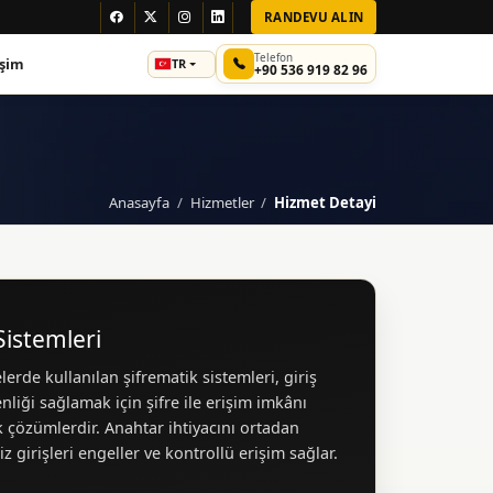
RANDEVU ALIN
Telefon
işim
TR
+90 536 919 82 96
Anasayfa
Hizmetler
Hizmet Detayi
Sistemleri
erde kullanılan şifrematik sistemleri, giriş
nliği sağlamak için şifre ile erişim imkânı
 çözümlerdir. Anahtar ihtiyacını ortadan
iz girişleri engeller ve kontrollü erişim sağlar.