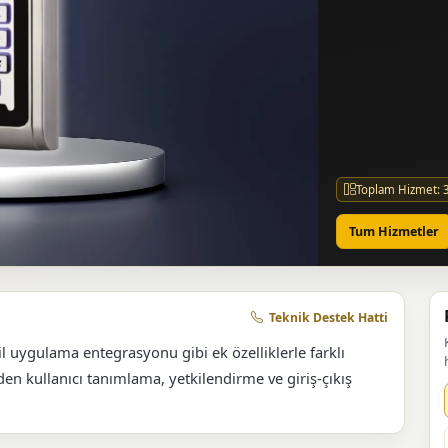
Toplam Hizmet: 
Tum Hizmetler
Teknik Destek Hatti
il uygulama entegrasyonu gibi ek özelliklerle farklı
en kullanıcı tanımlama, yetkilendirme ve giriş-çıkış