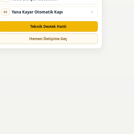
Yana Kayar Otomatik Kapı
03
Teknik Destek Hatti
Hemen İletişime Geç