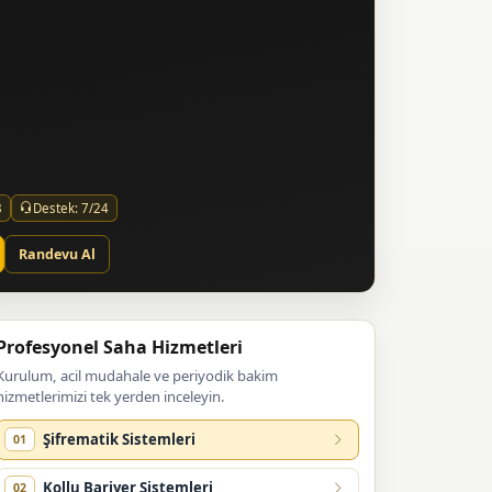
3
Destek: 7/24
Randevu Al
Profesyonel Saha Hizmetleri
Kurulum, acil mudahale ve periyodik bakim
hizmetlerimizi tek yerden inceleyin.
Şifrematik Sistemleri
01
Kollu Bariyer Sistemleri
02